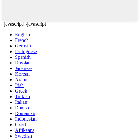
[javascript]
[/javascript]
English
French
German
Portuguese
Spanish
Russian
Japanese
Korean
Arabic
Irish
Greek
Turkish
Italian
Danish
Romanian
Indonesian
Czech
Afrikaans
Swedish