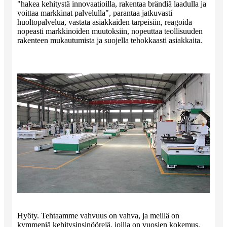
"hakea kehitystä innovaatioilla, rakentaa brändiä laadulla ja
voittaa markkinat palvelulla", parantaa jatkuvasti
huoltopalvelua, vastata asiakkaiden tarpeisiin, reagoida
nopeasti markkinoiden muutoksiin, nopeuttaa teollisuuden
rakenteen mukautumista ja suojella tehokkaasti asiakkaita.
Hyöty. Tehtaamme vahvuus on vahva, ja meillä on
kymmeniä kehitysinsinöörejä, joilla on vuosien kokemus,