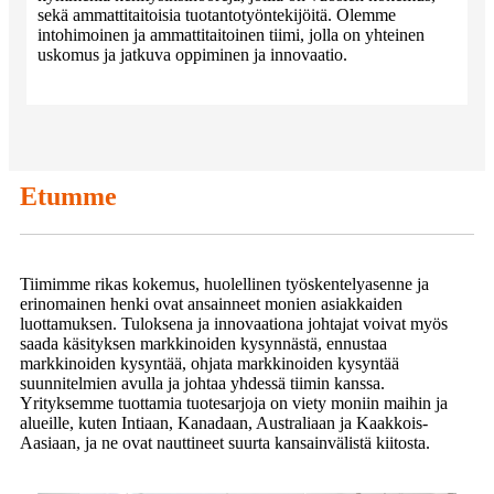
sekä ammattitaitoisia tuotantotyöntekijöitä. Olemme
intohimoinen ja ammattitaitoinen tiimi, jolla on yhteinen
uskomus ja jatkuva oppiminen ja innovaatio.
Etumme
Tiimimme rikas kokemus, huolellinen työskentelyasenne ja
erinomainen henki ovat ansainneet monien asiakkaiden
luottamuksen. Tuloksena ja innovaationa johtajat voivat myös
saada käsityksen markkinoiden kysynnästä, ennustaa
markkinoiden kysyntää, ohjata markkinoiden kysyntää
suunnitelmien avulla ja johtaa yhdessä tiimin kanssa.
Yrityksemme tuottamia tuotesarjoja on viety moniin maihin ja
alueille, kuten Intiaan, Kanadaan, Australiaan ja Kaakkois-
Aasiaan, ja ne ovat nauttineet suurta kansainvälistä kiitosta.