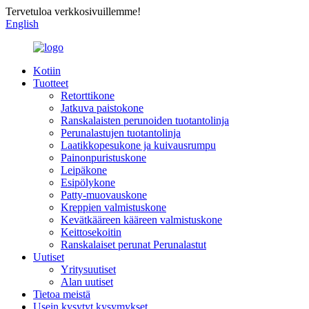
Tervetuloa verkkosivuillemme!
English
Kotiin
Tuotteet
Retorttikone
Jatkuva paistokone
Ranskalaisten perunoiden tuotantolinja
Perunalastujen tuotantolinja
Laatikkopesukone ja kuivausrumpu
Painonpuristuskone
Leipäkone
Esipölykone
Patty-muovauskone
Kreppien valmistuskone
Kevätkääreen kääreen valmistuskone
Keittosekoitin
Ranskalaiset perunat Perunalastut
Uutiset
Yritysuutiset
Alan uutiset
Tietoa meistä
Usein kysytyt kysymykset