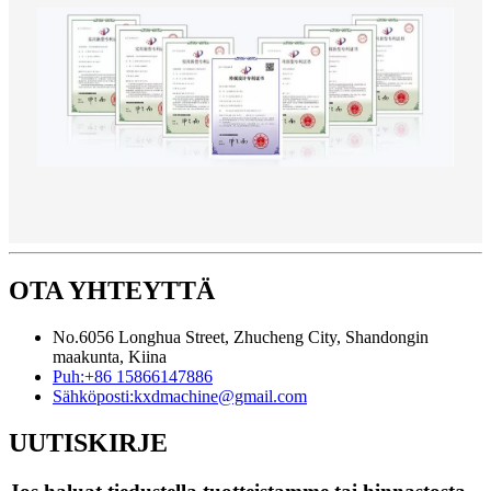
OTA YHTEYTTÄ
No.6056 Longhua Street, Zhucheng City, Shandongin
maakunta, Kiina
Puh:
+86 15866147886
Sähköposti:
kxdmachine@gmail.com
UUTISKIRJE