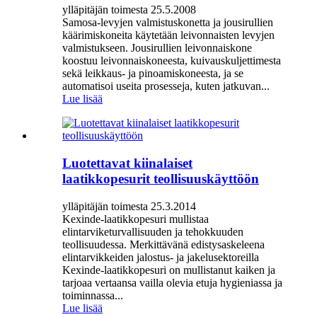
ylläpitäjän toimesta 25.5.2008
Samosa-levyjen valmistuskonetta ja jousirullien
käärimiskoneita käytetään leivonnaisten levyjen
valmistukseen. Jousirullien leivonnaiskone
koostuu leivonnaiskoneesta, kuivauskuljettimesta
sekä leikkaus- ja pinoamiskoneesta, ja se
automatisoi useita prosesseja, kuten jatkuvan...
Lue lisää
Luotettavat kiinalaiset
laatikkopesurit teollisuuskäyttöön
ylläpitäjän toimesta 25.3.2014
Kexinde-laatikkopesuri mullistaa
elintarviketurvallisuuden ja tehokkuuden
teollisuudessa. Merkittävänä edistysaskeleena
elintarvikkeiden jalostus- ja jakelusektoreilla
Kexinde-laatikkopesuri on mullistanut kaiken ja
tarjoaa vertaansa vailla olevia etuja hygieniassa ja
toiminnassa...
Lue lisää