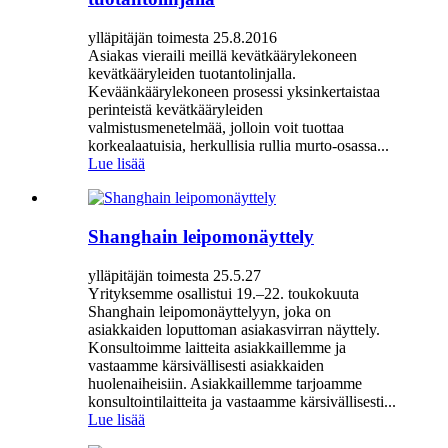
ylläpitäjän toimesta 25.8.2016
Asiakas vieraili meillä kevätkäärylekoneen
kevätkääryleiden tuotantolinjalla.
Keväänkäärylekoneen prosessi yksinkertaistaa
perinteistä kevätkääryleiden
valmistusmenetelmää, jolloin voit tuottaa
korkealaatuisia, herkullisia rullia murto-osassa...
Lue lisää
Shanghain leipomonäyttely
ylläpitäjän toimesta 25.5.27
Yrityksemme osallistui 19.–22. toukokuuta
Shanghain leipomonäyttelyyn, joka on
asiakkaiden loputtoman asiakasvirran näyttely.
Konsultoimme laitteita asiakkaillemme ja
vastaamme kärsivällisesti asiakkaiden
huolenaiheisiin. Asiakkaillemme tarjoamme
konsultointilaitteita ja vastaamme kärsivällisesti...
Lue lisää