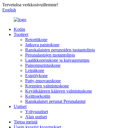
Tervetuloa verkkosivuillemme!
English
Kotiin
Tuotteet
Retorttikone
Jatkuva paistokone
Ranskalaisten perunoiden tuotantolinja
Perunalastujen tuotantolinja
Laatikkopesukone ja kuivausrumpu
Painonpuristuskone
Leipäkone
Esipölykone
Patty-muovauskone
Kreppien valmistuskone
Kevätkääreen kääreen valmistuskone
Keittosekoitin
Ranskalaiset perunat Perunalastut
Uutiset
Yritysuutiset
Alan uutiset
Tietoa meistä
Usein kysytyt kysymykset