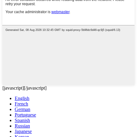
[javascript]
[/javascript]
English
French
German
Portuguese
Spanish
Russian
Japanese
Korean