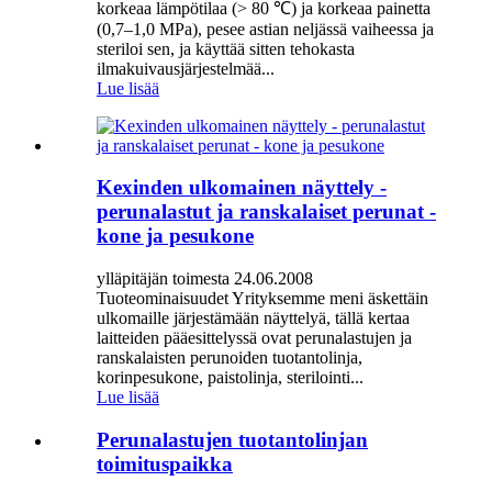
korkeaa lämpötilaa (> 80 ℃) ja korkeaa painetta
(0,7–1,0 MPa), pesee astian neljässä vaiheessa ja
steriloi sen, ja käyttää sitten tehokasta
ilmakuivausjärjestelmää...
Lue lisää
Kexinden ulkomainen näyttely -
perunalastut ja ranskalaiset perunat -
kone ja pesukone
ylläpitäjän toimesta 24.06.2008
Tuoteominaisuudet Yrityksemme meni äskettäin
ulkomaille järjestämään näyttelyä, tällä kertaa
laitteiden pääesittelyssä ovat perunalastujen ja
ranskalaisten perunoiden tuotantolinja,
korinpesukone, paistolinja, sterilointi...
Lue lisää
Perunalastujen tuotantolinjan
toimituspaikka