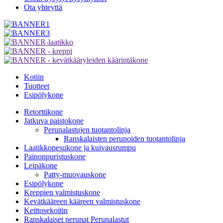
Ota yhteyttä
Kotiin
Tuotteet
Esipölykone
Retorttikone
Jatkuva paistokone
Perunalastujen tuotantolinja
Ranskalaisten perunoiden tuotantolinja
Laatikkopesukone ja kuivausrumpu
Painonpuristuskone
Leipäkone
Patty-muovauskone
Esipölykone
Kreppien valmistuskone
Kevätkääreen kääreen valmistuskone
Keittosekoitin
Ranskalaiset perunat Perunalastut