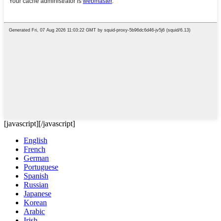
[javascript]
[/javascript]
English
French
German
Portuguese
Spanish
Russian
Japanese
Korean
Arabic
Irish