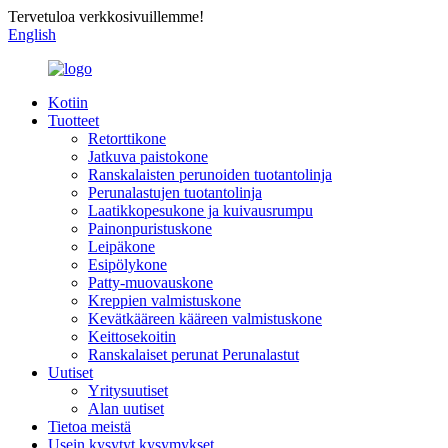
Tervetuloa verkkosivuillemme!
English
Kotiin
Tuotteet
Retorttikone
Jatkuva paistokone
Ranskalaisten perunoiden tuotantolinja
Perunalastujen tuotantolinja
Laatikkopesukone ja kuivausrumpu
Painonpuristuskone
Leipäkone
Esipölykone
Patty-muovauskone
Kreppien valmistuskone
Kevätkääreen kääreen valmistuskone
Keittosekoitin
Ranskalaiset perunat Perunalastut
Uutiset
Yritysuutiset
Alan uutiset
Tietoa meistä
Usein kysytyt kysymykset