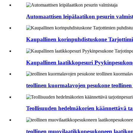
Automaattisen leipälaatikon pesurin valmis
Kaupallinen korinpuhdistuskone Tarjottim
Kaupallinen laatikkopesuri Pyykinpesukone
teollinen kuormalavojen pesukone teollin
Teollisuuden hedelmäkorien käännettävä tarj
teollinen muovilaatikkopesukoneen laatiko