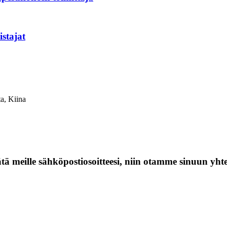
stajat
a, Kiina
jätä meille sähköpostiosoitteesi, niin otamme sinuun yht