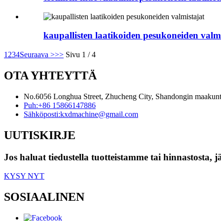
kaupallisten laatikoiden pesukoneiden valmi
1
2
3
4
Seuraava >
>>
Sivu 1 / 4
OTA YHTEYTTÄ
No.6056 Longhua Street, Zhucheng City, Shandongin maakunt
Puh:
+86 15866147886
Sähköposti:
kxdmachine@gmail.com
UUTISKIRJE
Jos haluat tiedustella tuotteistamme tai hinnastosta, 
KYSY NYT
SOSIAALINEN