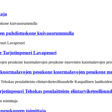
taja
ien puhdistuskone kuivausrummulla
 Tarjotinpesuri Lavapesuri
en kuormalavojen pesukone kuormalavojen pesukone m
otinpesuri Tehokas pesulaitteisto elintarviketeollisuud
npesukoneen toimittaja