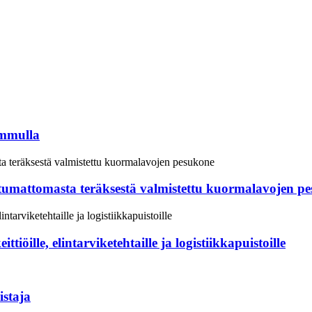
ummulla
umattomasta teräksestä valmistettu kuormalavojen p
iöille, elintarviketehtaille ja logistiikkapuistoille
istaja