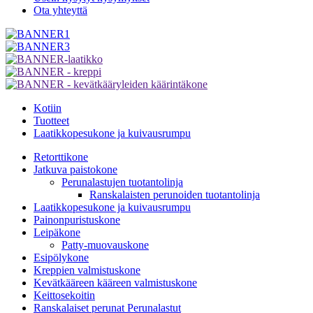
Ota yhteyttä
Kotiin
Tuotteet
Laatikkopesukone ja kuivausrumpu
Retorttikone
Jatkuva paistokone
Perunalastujen tuotantolinja
Ranskalaisten perunoiden tuotantolinja
Laatikkopesukone ja kuivausrumpu
Painonpuristuskone
Leipäkone
Patty-muovauskone
Esipölykone
Kreppien valmistuskone
Kevätkääreen kääreen valmistuskone
Keittosekoitin
Ranskalaiset perunat Perunalastut