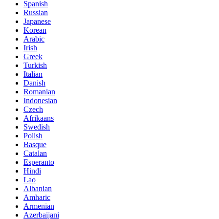
Spanish
Russian
Japanese
Korean
Arabic
Irish
Greek
Turkish
Italian
Danish
Romanian
Indonesian
Czech
Afrikaans
Swedish
Polish
Basque
Catalan
Esperanto
Hindi
Lao
Albanian
Amharic
Armenian
Azerbaijani