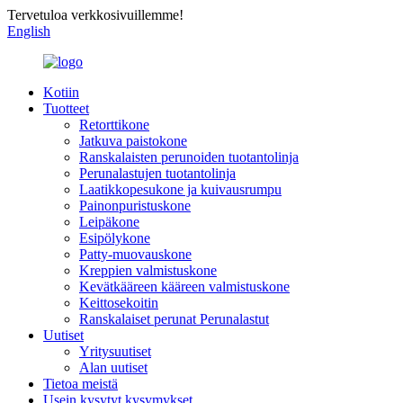
Tervetuloa verkkosivuillemme!
English
Kotiin
Tuotteet
Retorttikone
Jatkuva paistokone
Ranskalaisten perunoiden tuotantolinja
Perunalastujen tuotantolinja
Laatikkopesukone ja kuivausrumpu
Painonpuristuskone
Leipäkone
Esipölykone
Patty-muovauskone
Kreppien valmistuskone
Kevätkääreen kääreen valmistuskone
Keittosekoitin
Ranskalaiset perunat Perunalastut
Uutiset
Yritysuutiset
Alan uutiset
Tietoa meistä
Usein kysytyt kysymykset