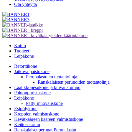
Ota yhteyttä
Kotiin
Tuotteet
Leipäkone
Retorttikone
Jatkuva paistokone
Perunalastujen tuotantolinja
Ranskalaisten perunoiden tuotantolinja
Laatikkopesukone ja kuivausrumpu
Painonpuristuskone
Leipäkone
Patty-muovauskone
Esipölykone
Kreppien valmistuskone
Kevätkääreen kääreen valmistuskone
Keittosekoitin
Ranskalaiset perunat Perunalastut