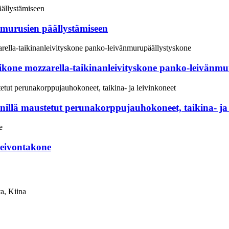
 murusien päällystämiseen
kone mozzarella-taikinanleivityskone panko-leivänmu
illä maustetut perunakorppujauhokoneet, taikina- ja 
 leivontakone
a, Kiina