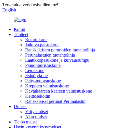
Tervetuloa verkkosivuillemme!
English
Kotiin
Tuotteet
Retorttikone
Jatkuva paistokone
Ranskalaisten perunoiden tuotantolinja
Perunalastujen tuotantolinja
Laatikkopesukone ja kuivausrumpu
Painonpuristuskone
Leipäkone
Esipölykone
Patty-muovauskone
Kreppien valmistuskone
Kevätkääreen kääreen valmistuskone
Keittosekoitin
Ranskalaiset perunat Perunalastut
Uutiset
Yritysuutiset
Alan uutiset
Tietoa meistä
Usein kysytyt kysymykset