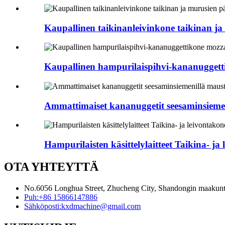
Kaupallinen taikinanleivinkone taikinan ja
Kaupallinen hampurilaispihvi-kananuggetti
Ammattimaiset kananuggetit seesaminsiemen
Hampurilaisten käsittelylaitteet Taikina- ja
OTA YHTEYTTÄ
No.6056 Longhua Street, Zhucheng City, Shandongin maakunt
Puh:
+86 15866147886
Sähköposti:
kxdmachine@gmail.com