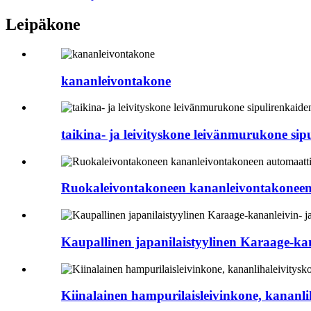
Leipäkone
kananleivontakone
taikina- ja leivityskone leivänmurukone sip
Ruokaleivontakoneen kananleivontakoneen 
Kaupallinen japanilaistyylinen Karaage-kan
Kiinalainen hampurilaisleivinkone, kananli