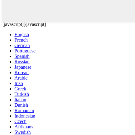
[javascript]
[/javascript]
English
French
German
Portuguese
Spanish
Russian
Japanese
Korean
Arabic
Irish
Greek
Turkish
Italian
Danish
Romanian
Indonesian
Czech
Afrikaans
Swedish