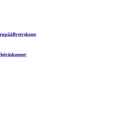
rupäällystyskone
leivinkoneet