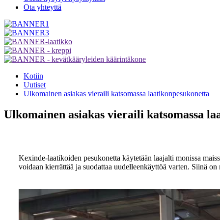
Ota yhteyttä
Kotiin
Uutiset
Ulkomainen asiakas vieraili katsomassa laatikonpesukonetta
Ulkomainen asiakas vieraili katsomassa la
Kexinde-laatikoiden pesukonetta käytetään laajalti monissa maissa
voidaan kierrättää ja suodattaa uudelleenkäyttöä varten. Siinä on