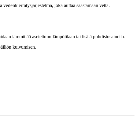
 vedenkierrätysjärjestelmä, joka auttaa säästämään vettä.
aan lämmittää asetettuun lämpötilaan tai lisätä puhdistusaineita.
 säiliön kuivumisen.