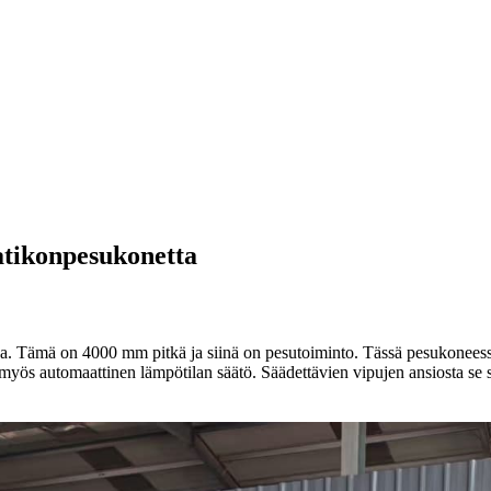
atikonpesukonetta
. Tämä on 4000 mm pitkä ja siinä on pesutoiminto. Tässä pesukoneessa on
 myös automaattinen lämpötilan säätö. Säädettävien vipujen ansiosta se s