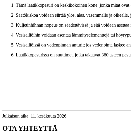
1. Tämä laatikkopesuri on keskikokoinen kone, jonka mitat ovat 40
2. Säätökiskoa voidaan siirtää ylös, alas, vasemmalle ja oikealle, 
3. Kuljetinhihnan nopeus on säädettävissä ja sitä voidaan asetta
4. Vesisäiliöihin voidaan asentaa lämmityselementtejä tai höyryp
5. Vesisäiliöissä on vedenpinnan anturit; jos vedenpinta laskee an
6. Laatikkopesurissa on suuttimet, jotka takaavat 360 asteen pesu
Julkaisun aika: 11. kesäkuuta 2026
OTA YHTEYTTÄ