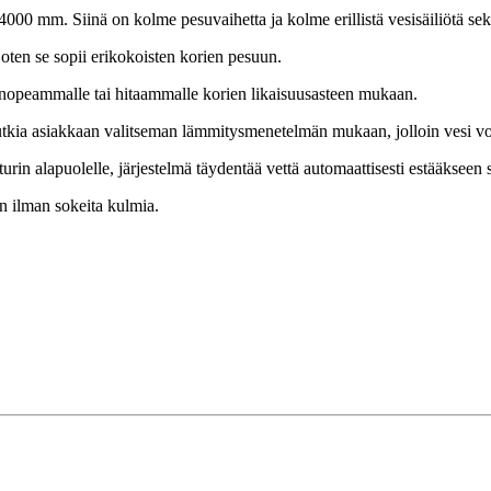
00 mm. Siinä on kolme pesuvaihetta ja kolme erillistä vesisäiliötä sekä
joten se sopii erikokoisten korien pesuun.
a nopeammalle tai hitaammalle korien likaisuusasteen mukaan.
utkia asiakkaan valitseman lämmitysmenetelmän mukaan, jolloin vesi void
turin alapuolelle, järjestelmä täydentää vettä automaattisesti estääkseen
n ilman sokeita kulmia.