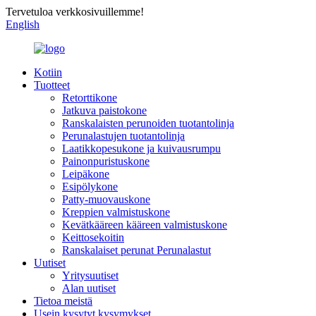
Tervetuloa verkkosivuillemme!
English
Kotiin
Tuotteet
Retorttikone
Jatkuva paistokone
Ranskalaisten perunoiden tuotantolinja
Perunalastujen tuotantolinja
Laatikkopesukone ja kuivausrumpu
Painonpuristuskone
Leipäkone
Esipölykone
Patty-muovauskone
Kreppien valmistuskone
Kevätkääreen kääreen valmistuskone
Keittosekoitin
Ranskalaiset perunat Perunalastut
Uutiset
Yritysuutiset
Alan uutiset
Tietoa meistä
Usein kysytyt kysymykset