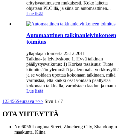
erityisvaatimusten mukaisesti. Koko laitetta
ohjataan PLC:llä, ja siinä on automaattinen...
Lue lisää
Automaattinen taikinanleivinkoneen
toimitus
ylläpitäjän toimesta 25.12.2011
Taikina- ja leivityskone 1. Hyvä taikinan
päällystysvaikutus: 1) Korkea tasaisuus: Tuote
kiinnitetään ylemmällä ja alemmalla verkkovyöllä
ja se voidaan upottaa kokonaan taikinaan, mikä
varmistaa, että kaikki osat voidaan päällystää
kokonaan taikinalla, varmistaen laadun ja maun...
Lue lisää
1
2
3
4
5
6
Seuraava >
>>
Sivu 1 / 7
OTA YHTEYTTÄ
No.6056 Longhua Street, Zhucheng City, Shandongin
maakunta, Kiina