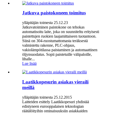
Jatkuva paistokoneen toimitus
ylläpitäjän toimesta 25.12.23
Jatkuvatoiminen paistokone on tehokas
automatisoitu laite, joka on suunniteltu erityisesti
paistettujen ruokien laajamittaiseen tuotantoon.
Siinä on 304-ruostumattomasta teräksestä
valmistettu rakenne, PLC-ohjaus,
vakiolämpötilassa paistaminen ja automaattinen
öljynsuodatus. Sopii paistetuille välipaloille,
lihalle...
Lue lisää
Laatikkopesurin asiakas vieraili
meillä
ylläpitäjän toimesta 25.12.2015
Laitteiden esittely Laatikkopesuri yhdistää
edistyneen eurooppalaisen teknologian
räätälöityihin ominaisuuksiin asiakkaiden