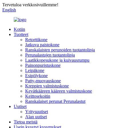
Tervetuloa verkkosivuillemme!
English
Kotiin
Tuotteet
Retorttikone
Jatkuva paistokone
Ranskalaisten perunoiden tuotantolinja
Perunalastujen tuotantolinja
Laatikkopesukone ja kuivausrumpu
Painonpuristuskone
Leipäkone
Esipölykone
Patty-muovauskone
Kreppien valmistuskone
Kevätkääreen kääreen valmistuskone
Keittosekoitin
Ranskalaiset perunat Perunalastut
Uutiset
Yritysuutiset
Alan uutiset
Tietoa meistä
Usein kysytyt kysymykset