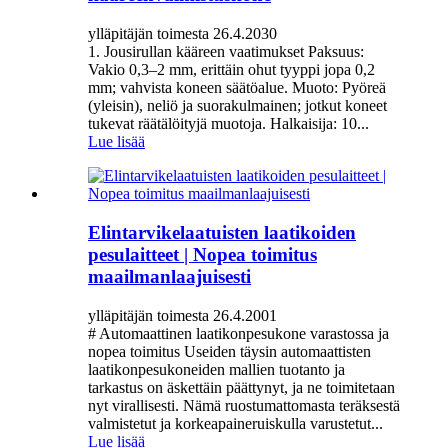
ylläpitäjän toimesta 26.4.2030
1. Jousirullan kääreen vaatimukset Paksuus:
Vakio 0,3–2 mm, erittäin ohut tyyppi jopa 0,2
mm; vahvista koneen säätöalue. Muoto: Pyöreä
(yleisin), neliö ja suorakulmainen; jotkut koneet
tukevat räätälöityjä muotoja. Halkaisija: 10...
Lue lisää
Elintarvikelaatuisten laatikoiden
pesulaitteet | Nopea toimitus
maailmanlaajuisesti
ylläpitäjän toimesta 26.4.2001
# Automaattinen laatikonpesukone varastossa ja
nopea toimitus Useiden täysin automaattisten
laatikonpesukoneiden mallien tuotanto ja
tarkastus on äskettäin päättynyt, ja ne toimitetaan
nyt virallisesti. Nämä ruostumattomasta teräksestä
valmistetut ja korkeapaineruiskulla varustetut...
Lue lisää