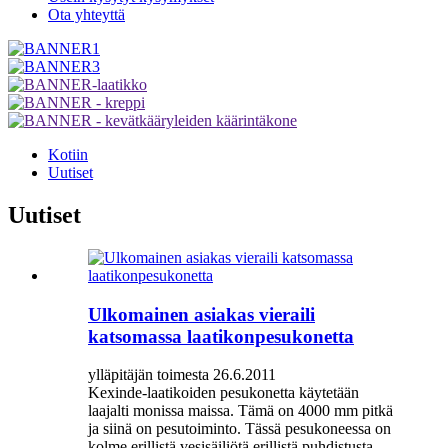
Ota yhteyttä
Kotiin
Uutiset
Uutiset
Ulkomainen asiakas vieraili
katsomassa laatikonpesukonetta
ylläpitäjän toimesta 26.6.2011
Kexinde-laatikoiden pesukonetta käytetään
laajalti monissa maissa. Tämä on 4000 mm pitkä
ja siinä on pesutoiminto. Tässä pesukoneessa on
kolme erillistä vesisäiliötä erillistä puhdistusta