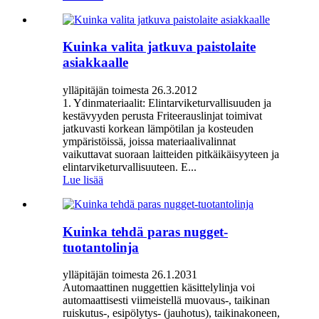
Kuinka valita jatkuva paistolaite
asiakkaalle
ylläpitäjän toimesta 26.3.2012
1. Ydinmateriaalit: Elintarviketurvallisuuden ja
kestävyyden perusta Friteerauslinjat toimivat
jatkuvasti korkean lämpötilan ja kosteuden
ympäristöissä, joissa materiaalivalinnat
vaikuttavat suoraan laitteiden pitkäikäisyyteen ja
elintarviketurvallisuuteen. ‌E...
Lue lisää
Kuinka tehdä paras nugget-
tuotantolinja
ylläpitäjän toimesta 26.1.2031
Automaattinen nuggettien käsittelylinja voi
automaattisesti viimeistellä muovaus-, taikinan
ruiskutus-, esipölytys- (jauhotus), taikinakoneen,