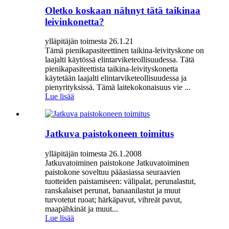
Oletko koskaan nähnyt tätä taikinaa
leivinkonetta?
ylläpitäjän toimesta 26.1.21
Tämä pienikapasiteettinen taikina-leivityskone on
laajalti käytössä elintarviketeollisuudessa. Tätä
pienikapasiteettista taikina-leivityskonetta
käytetään laajalti elintarviketeollisuudessa ja
pienyrityksissä. Tämä laitekokonaisuus vie ...
Lue lisää
Jatkuva paistokoneen toimitus
ylläpitäjän toimesta 26.1.2008
Jatkuvatoiminen paistokone Jatkuvatoiminen
paistokone soveltuu pääasiassa seuraavien
tuotteiden paistamiseen: välipalat, perunalastut,
ranskalaiset perunat, banaanilastut ja muut
turvotetut ruoat; härkäpavut, vihreät pavut,
maapähkinät ja muut...
Lue lisää