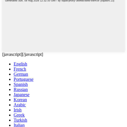
[javascript]
[/javascript]
English
French
German
Portuguese
Spanish
Russian
Japanese
Korean
Arabic
Irish
Greek
Turkish
Italian