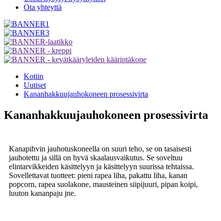
Ota yhteyttä
Kotiin
Uutiset
Kananhakkuujauhokoneen prosessivirta
Kananhakkuujauhokoneen prosessivirta
Kanapihvin jauhotuskoneella on suuri teho, se on tasaisesti
jauhotettu ja sillä on hyvä skaalausvaikutus. Se soveltuu
elintarvikkeiden käsittelyyn ja käsittelyyn suurissa tehtaissa.
Sovellettavat tuotteet: pieni rapea liha, pakattu liha, kanan
popcorn, rapea suolakone, mausteinen siipijuuri, pipan koipi,
luuton kananpaju jne.