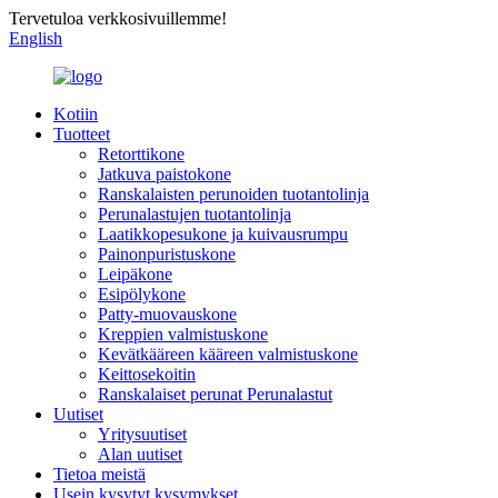
Tervetuloa verkkosivuillemme!
English
Kotiin
Tuotteet
Retorttikone
Jatkuva paistokone
Ranskalaisten perunoiden tuotantolinja
Perunalastujen tuotantolinja
Laatikkopesukone ja kuivausrumpu
Painonpuristuskone
Leipäkone
Esipölykone
Patty-muovauskone
Kreppien valmistuskone
Kevätkääreen kääreen valmistuskone
Keittosekoitin
Ranskalaiset perunat Perunalastut
Uutiset
Yritysuutiset
Alan uutiset
Tietoa meistä
Usein kysytyt kysymykset