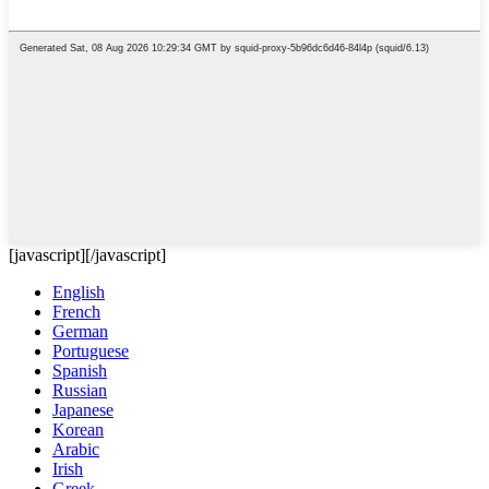
[javascript]
[/javascript]
English
French
German
Portuguese
Spanish
Russian
Japanese
Korean
Arabic
Irish
Greek