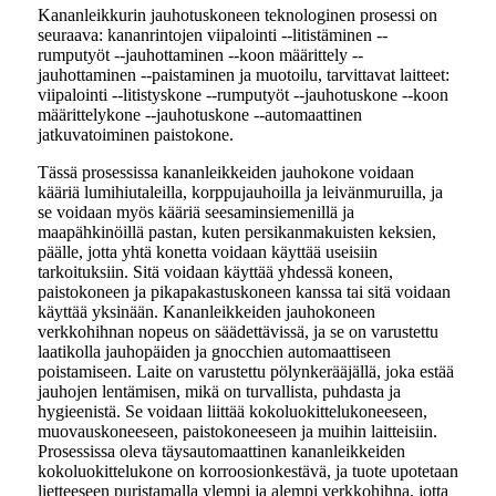
Kananleikkurin jauhotuskoneen teknologinen prosessi on
seuraava: kananrintojen viipalointi --litistäminen --
rumputyöt --jauhottaminen --koon määrittely --
jauhottaminen --paistaminen ja muotoilu, tarvittavat laitteet:
viipalointi --litistyskone --rumputyöt --jauhotuskone --koon
määrittelykone --jauhotuskone --automaattinen
jatkuvatoiminen paistokone.
Tässä prosessissa kananleikkeiden jauhokone voidaan
kääriä lumihiutaleilla, korppujauhoilla ja leivänmuruilla, ja
se voidaan myös kääriä seesaminsiemenillä ja
maapähkinöillä pastan, kuten persikanmakuisten keksien,
päälle, jotta yhtä konetta voidaan käyttää useisiin
tarkoituksiin. Sitä voidaan käyttää yhdessä koneen,
paistokoneen ja pikapakastuskoneen kanssa tai sitä voidaan
käyttää yksinään. Kananleikkeiden jauhokoneen
verkkohihnan nopeus on säädettävissä, ja se on varustettu
laatikolla jauhopäiden ja gnocchien automaattiseen
poistamiseen. Laite on varustettu pölynkerääjällä, joka estää
jauhojen lentämisen, mikä on turvallista, puhdasta ja
hygieenistä. Se voidaan liittää kokoluokittelukoneeseen,
muovauskoneeseen, paistokoneeseen ja muihin laitteisiin.
Prosessissa oleva täysautomaattinen kananleikkeiden
kokoluokittelukone on korroosionkestävä, ja tuote upotetaan
lietteeseen puristamalla ylempi ja alempi verkkohihna, jotta