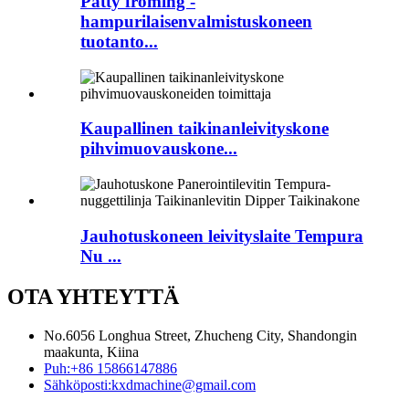
Patty froming -
hampurilaisenvalmistuskoneen
tuotanto...
Kaupallinen taikinanleivityskone
pihvimuovauskone...
Jauhotuskoneen leivityslaite Tempura
Nu ...
OTA YHTEYTTÄ
No.6056 Longhua Street, Zhucheng City, Shandongin
maakunta, Kiina
Puh:
+86 15866147886
Sähköposti:
kxdmachine@gmail.com