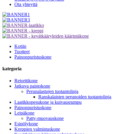
Ota yhteyttä
Kotiin
Tuotteet
Painonpuristuskone
kategoria
Retorttikone
Jatkuva paistokone
Perunalastujen tuotantolinja
Ranskalaisten perunoiden tuotantolinja
Laatikkopesukone ja kuivausrumpu
Painonpuristuskone
Leipäkone
Patty-muovauskone
Esipölykone
Kreppien valmistuskone