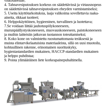
viskositeetille;
4. Tahnavesiputouksen korkeus on säädettävissä ja virtausnopeus
on säädettävissä tahnavesiputouksen eheyden varmistamiseksi;
5. Useita käyttötarkoituksia, laaja valikoima sovellettavia raaka-
aineita, rikkaat tuotteet;
6. Helppokäyttöinen, hygieeninen, turvallinen ja luotettava;
7.Se voidaan liittää jauhotuspölykoneeseen,
murunpäällystyskoneeseen, muovauskoneeseen, paistokoneeseen
ja muihin laitteisiin jatkuvan tuotannon toteuttamiseksi;
8. Koko kone on valmistettu ruostumattomasta teräksestä ja
muista elintarvikelaatuisista materiaaleista, sillä on uusi muotoilu,
kohtuullinen rakenne, erinomainen suorituskyky,
hygieniastandardien mukainen, HACCP-standardien mukainen
ja helppo puhdistaa;
9. Poista ylimääräinen liete korkeapainepuhaltimella.