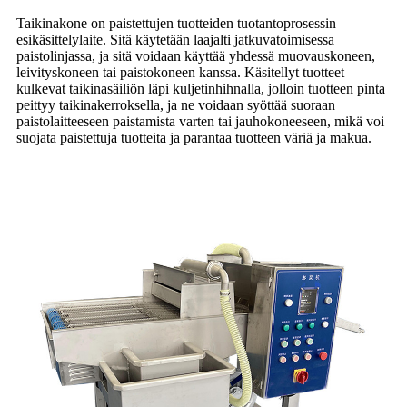
Taikinakone on paistettujen tuotteiden tuotantoprosessin
esikäsittelylaite. Sitä käytetään laajalti jatkuvatoimisessa
paistolinjassa, ja sitä voidaan käyttää yhdessä muovauskoneen,
leivityskoneen tai paistokoneen kanssa. Käsitellyt tuotteet
kulkevat taikinasäiliön läpi kuljetinhihnalla, jolloin tuotteen pinta
peittyy taikinakerroksella, ja ne voidaan syöttää suoraan
paistolaitteeseen paistamista varten tai jauhokoneeseen, mikä voi
suojata paistettuja tuotteita ja parantaa tuotteen väriä ja makua.