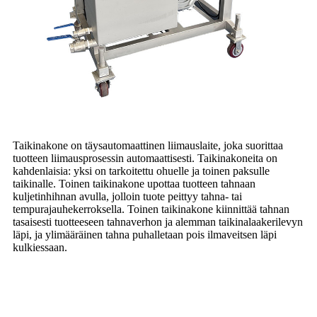
Taikinakone on täysautomaattinen liimauslaite, joka suorittaa
tuotteen liimausprosessin automaattisesti. Taikinakoneita on
kahdenlaisia: yksi on tarkoitettu ohuelle ja toinen paksulle
taikinalle. Toinen taikinakone upottaa tuotteen tahnaan
kuljetinhihnan avulla, jolloin tuote peittyy tahna- tai
tempurajauhekerroksella. Toinen taikinakone kiinnittää tahnan
tasaisesti tuotteeseen tahnaverhon ja alemman taikinalaakerilevyn
läpi, ja ylimääräinen tahna puhalletaan pois ilmaveitsen läpi
kulkiessaan.