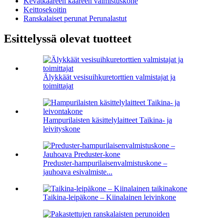
Kevätkääreen kääreen valmistuskone
Keittosekoitin
Ranskalaiset perunat Perunalastut
Esittelyssä olevat tuotteet
Älykkäät vesisuihkuretorttien valmistajat ja
toimittajat
Hampurilaisten käsittelylaitteet Taikina- ja
leivityskone
Preduster-hampurilaisenvalmistuskone –
jauhoava esivalmiste...
Taikina-leipäkone – Kiinalainen leivinkone