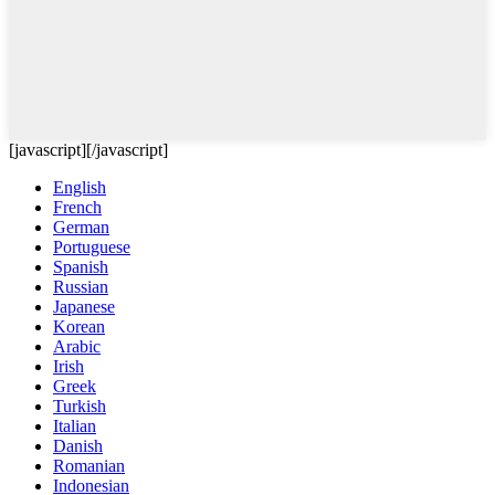
[javascript]
[/javascript]
English
French
German
Portuguese
Spanish
Russian
Japanese
Korean
Arabic
Irish
Greek
Turkish
Italian
Danish
Romanian
Indonesian