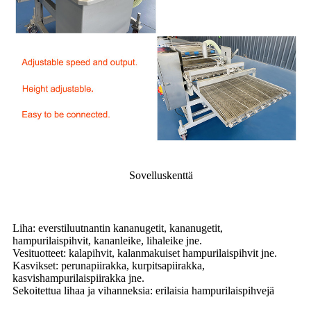
Sovelluskenttä
Liha: everstiluutnantin kananugetit, kananugetit,
hampurilaispihvit, kananleike, lihaleike jne.
Vesituotteet: kalapihvit, kalanmakuiset hampurilaispihvit jne.
Kasvikset: perunapiirakka, kurpitsapiirakka,
kasvishampurilaispiirakka jne.
Sekoitettua lihaa ja vihanneksia: erilaisia ​​hampurilaispihvejä