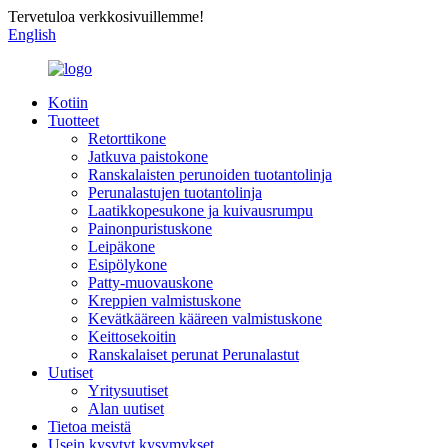
Tervetuloa verkkosivuillemme!
English
Kotiin
Tuotteet
Retorttikone
Jatkuva paistokone
Ranskalaisten perunoiden tuotantolinja
Perunalastujen tuotantolinja
Laatikkopesukone ja kuivausrumpu
Painonpuristuskone
Leipäkone
Esipölykone
Patty-muovauskone
Kreppien valmistuskone
Kevätkääreen kääreen valmistuskone
Keittosekoitin
Ranskalaiset perunat Perunalastut
Uutiset
Yritysuutiset
Alan uutiset
Tietoa meistä
Usein kysytyt kysymykset