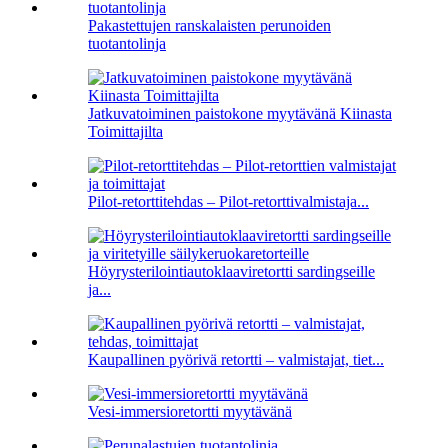
Pakastettujen ranskalaisten perunoiden
tuotantolinja
Jatkuvatoiminen paistokone myytävänä Kiinasta
Toimittajilta
Pilot-retorttitehdas – Pilot-retorttivalmistaja...
Höyrysterilointiautoklaaviretortti sardingseille
ja...
Kaupallinen pyörivä retortti – valmistajat, tiet...
Vesi-immersioretortti myytävänä