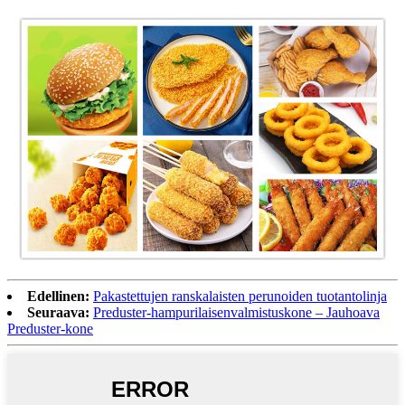
Edellinen:
Pakastettujen ranskalaisten perunoiden tuotantolinja
Seuraava:
Preduster-hampurilaisenvalmistuskone – Jauhoava
Preduster-kone