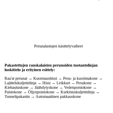
Perunalastujen käsittelyvaiheet
Pakastettujen ranskalaisten perunoiden tuotantolinjan
luokittelu ja erityinen esittely:
Raa'at perunat → Kuormaushissi → Pesu- ja kuorimakone →
Lajittelukuljetinlinja → Hissi → Leikkuri → Pesukone →
Kiehautuskone → Jäähdytyskone → Vedenpoistokone →
Paistokone → Öljynpoistokone → Kurkistuskuljetinlinja →
Tunnelipakastin → Automaattinen pakkauskone