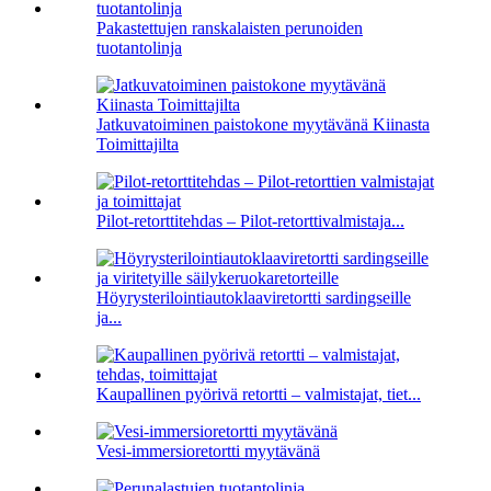
Pakastettujen ranskalaisten perunoiden
tuotantolinja
Jatkuvatoiminen paistokone myytävänä Kiinasta
Toimittajilta
Pilot-retorttitehdas – Pilot-retorttivalmistaja...
Höyrysterilointiautoklaaviretortti sardingseille
ja...
Kaupallinen pyörivä retortti – valmistajat, tiet...
Vesi-immersioretortti myytävänä