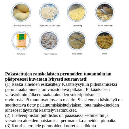
Pakastettujen ranskalaisten perunoiden tuotantolinjan
pääprosessi kuvataan lyhyesti seuraavasti:
(1) Raaka-aineiden esikäsittely Käsittelysyklin pidentämiseksi
perunaraaka-aineita on varastoitava pitkään. Pitkäaikaisen
varastoinnin jälkeen raaka-aineiden sokeripitoisuus ja
ravintosisältö muuttuvat jossain määrin. Siksi ennen käsittelyä on
suoritettava tietty palautumiskäsittelyjakso, jotta raaka-aineiden
ainesosat täyttävät käsittelyvaatimukset.
(2) Lietteenpoiston puhdistus on pääasiassa sedimentin ja
vieraiden aineiden poistamista perunaraaka-aineiden pinnalta.
(3) Kuori ja erottele perunoiden kuoret ja suihkuta