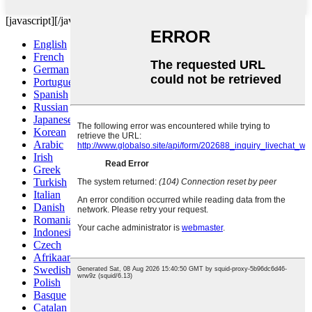
[javascript]
[/javascript]
English
French
German
Portuguese
Spanish
Russian
Japanese
Korean
Arabic
Irish
Greek
Turkish
Italian
Danish
Romanian
Indonesian
Czech
Afrikaans
Swedish
Polish
Basque
Catalan