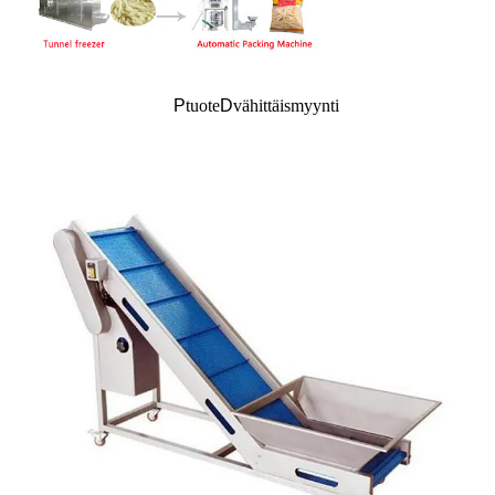
P
tuote
D
vähittäismyynti