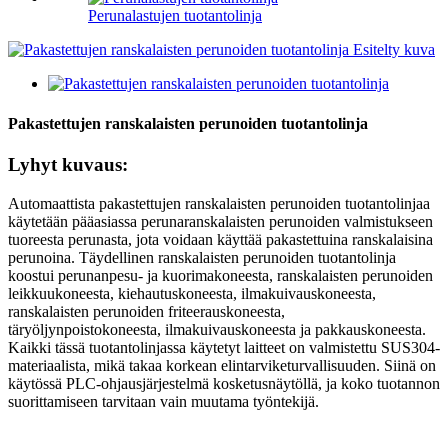
Perunalastujen tuotantolinja
Pakastettujen ranskalaisten perunoiden tuotantolinja
Lyhyt kuvaus:
Automaattista pakastettujen ranskalaisten perunoiden tuotantolinjaa
käytetään pääasiassa perunaranskalaisten perunoiden valmistukseen
tuoreesta perunasta, jota voidaan käyttää pakastettuina ranskalaisina
perunoina. Täydellinen ranskalaisten perunoiden tuotantolinja
koostui perunanpesu- ja kuorimakoneesta, ranskalaisten perunoiden
leikkuukoneesta, kiehautuskoneesta, ilmakuivauskoneesta,
ranskalaisten perunoiden friteerauskoneesta,
täryöljynpoistokoneesta, ilmakuivauskoneesta ja pakkauskoneesta.
Kaikki tässä tuotantolinjassa käytetyt laitteet on valmistettu SUS304-
materiaalista, mikä takaa korkean elintarviketurvallisuuden. Siinä on
käytössä PLC-ohjausjärjestelmä kosketusnäytöllä, ja koko tuotannon
suorittamiseen tarvitaan vain muutama työntekijä.