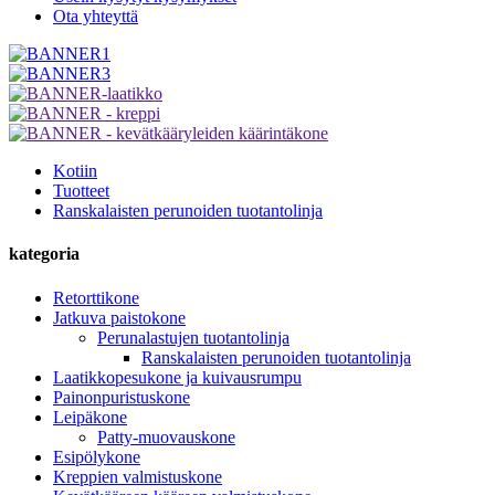
Ota yhteyttä
Kotiin
Tuotteet
Ranskalaisten perunoiden tuotantolinja
kategoria
Retorttikone
Jatkuva paistokone
Perunalastujen tuotantolinja
Ranskalaisten perunoiden tuotantolinja
Laatikkopesukone ja kuivausrumpu
Painonpuristuskone
Leipäkone
Patty-muovauskone
Esipölykone
Kreppien valmistuskone