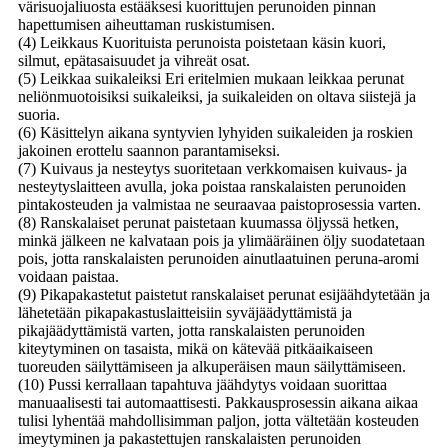
värisuojaliuosta estääksesi kuorittujen perunoiden pinnan
hapettumisen aiheuttaman ruskistumisen.
(4) Leikkaus Kuorituista perunoista poistetaan käsin kuori,
silmut, epätasaisuudet ja vihreät osat.
(5) Leikkaa suikaleiksi Eri eritelmien mukaan leikkaa perunat
neliönmuotoisiksi suikaleiksi, ja suikaleiden on oltava siistejä ja
suoria.
(6) Käsittelyn aikana syntyvien lyhyiden suikaleiden ja roskien
jakoinen erottelu saannon parantamiseksi.
(7) Kuivaus ja nesteytys suoritetaan verkkomaisen kuivaus- ja
nesteytyslaitteen avulla, joka poistaa ranskalaisten perunoiden
pintakosteuden ja valmistaa ne seuraavaa paistoprosessia varten.
(8) Ranskalaiset perunat paistetaan kuumassa öljyssä hetken,
minkä jälkeen ne kalvataan pois ja ylimääräinen öljy suodatetaan
pois, jotta ranskalaisten perunoiden ainutlaatuinen peruna-aromi
voidaan paistaa.
(9) Pikapakastetut paistetut ranskalaiset perunat esijäähdytetään ja
lähetetään pikapakastuslaitteisiin syväjäädyttämistä ja
pikajäädyttämistä varten, jotta ranskalaisten perunoiden
kiteytyminen on tasaista, mikä on kätevää pitkäaikaiseen
tuoreuden säilyttämiseen ja alkuperäisen maun säilyttämiseen.
(10) Pussi kerrallaan tapahtuva jäähdytys voidaan suorittaa
manuaalisesti tai automaattisesti. Pakkausprosessin aikana aikaa
tulisi lyhentää mahdollisimman paljon, jotta vältetään kosteuden
imeytyminen ja pakastettujen ranskalaisten perunoiden