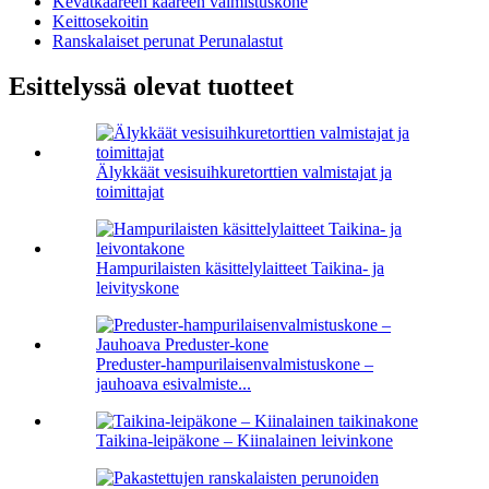
Kevätkääreen kääreen valmistuskone
Keittosekoitin
Ranskalaiset perunat Perunalastut
Esittelyssä olevat tuotteet
Älykkäät vesisuihkuretorttien valmistajat ja
toimittajat
Hampurilaisten käsittelylaitteet Taikina- ja
leivityskone
Preduster-hampurilaisenvalmistuskone –
jauhoava esivalmiste...
Taikina-leipäkone – Kiinalainen leivinkone