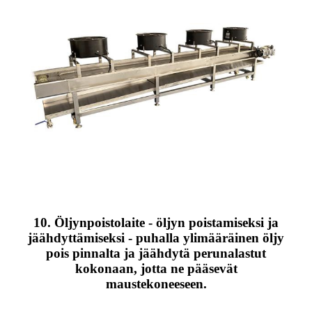
10. Öljynpoistolaite - öljyn poistamiseksi ja
jäähdyttämiseksi - puhalla ylimääräinen öljy
pois pinnalta ja jäähdytä perunalastut
kokonaan, jotta ne pääsevät
maustekoneeseen.