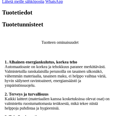
Lähetä meille sähköpostia
WhatsApp
Tuotetiedot
Tuotetunnisteet
Tuotteen ominaisuudet
1. Alhainen energiankulutus, korkea teho
Automaatioaste on korkea ja tehokkuus paranee merkittävästi.
Valmistetuilla ranskalaisilla perunoilla on tasainen ulkonäkö,
vähemmän materiaalia, tasainen maku, ei helppo vaihtaa väriä,
hyvin säilyneet ravintoaineet, energiansäästö ja
ympäristönsuojelu.
2. Terveys ja turvallisuus
Kaikki laitteet (materiaalien kanssa kosketuksissa olevat osat) on
valmistettu ruostumattomasta teräksestä, mikä tekee niistä
helppoja puhdistaa ja hygieenisiä.