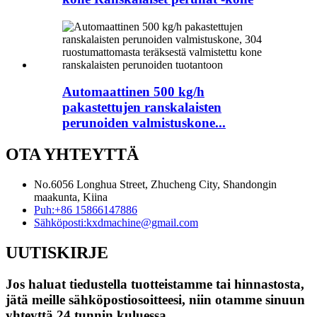
Automaattinen 500 kg/h
pakastettujen ranskalaisten
perunoiden valmistuskone...
OTA YHTEYTTÄ
No.6056 Longhua Street, Zhucheng City, Shandongin
maakunta, Kiina
Puh:
+86 15866147886
Sähköposti:
kxdmachine@gmail.com
UUTISKIRJE
Jos haluat tiedustella tuotteistamme tai hinnastosta,
jätä meille sähköpostiosoitteesi, niin otamme sinuun
yhteyttä 24 tunnin kuluessa.